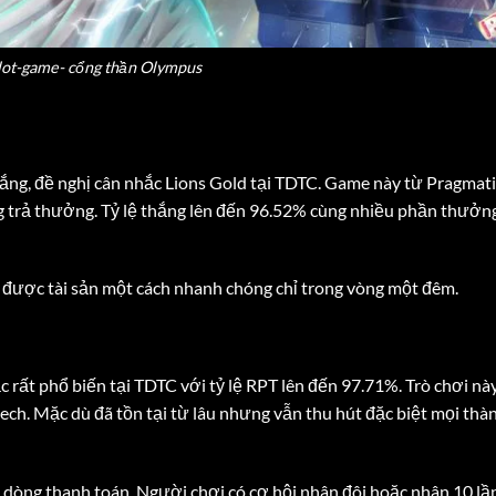
lot-game- cổng thần Olympus
hắng, đề nghị cân nhắc Lions Gold tại TDTC. Game này từ Pragmati
òng trả thưởng. Tỷ lệ thắng lên đến 96.52% cùng nhiều phần thưởn
t được tài sản một cách nhanh chóng chỉ trong vòng một đêm.
 rất phổ biến tại TDTC với tỷ lệ RPT lên đến 97.71%. Trò chơi nà
ech. Mặc dù đã tồn tại từ lâu nhưng vẫn thu hút đặc biệt mọi thà
 dòng thanh toán. Người chơi có cơ hội nhân đôi hoặc nhân 10 lầ