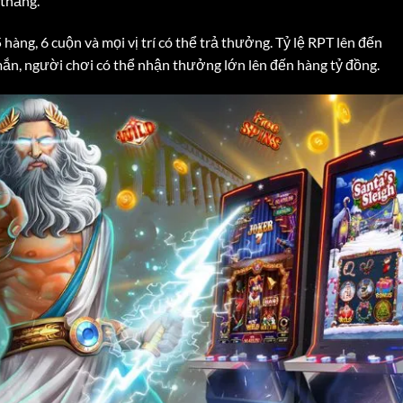
 thắng.
ng, 6 cuộn và mọi vị trí có thể trả thưởng. Tỷ lệ RPT lên đến
ắn, người chơi có thể nhận thưởng lớn lên đến hàng tỷ đồng.