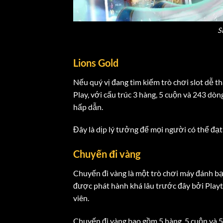
S
Lions Gold
Nếu quý vị đang tìm kiếm trò chơi slot dễ t
Play, với cấu trúc 3 hàng, 5 cuộn và 243 d
hấp dẫn.
Đây là dịp lý tưởng để mọi người có thể đạ
Chuyến đi vàng
Chuyến đi vàng là một trò chơi máy đánh bạc
được phát hành khá lâu trước đây bởi Playt
viên.
Chuyến đi vàng bao gồm 5 hàng, 5 cuộn và 5