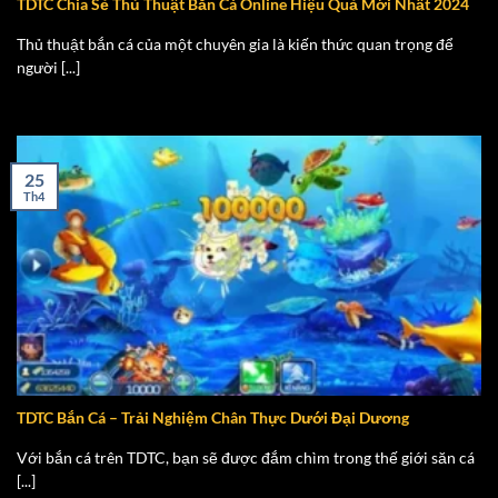
TDTC Chia Sẻ Thủ Thuật Bắn Cá Online Hiệu Quả Mới Nhất 2024
Thủ thuật bắn cá của một chuyên gia là kiến thức quan trọng để
người [...]
25
Th4
TDTC Bắn Cá – Trải Nghiệm Chân Thực Dưới Đại Dương
Với bắn cá trên TDTC, bạn sẽ được đắm chìm trong thế giới săn cá
[...]