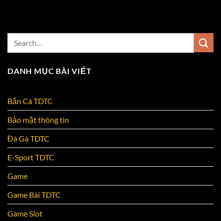
DANH MỤC BÀI VIẾT
Bắn Cá TDTC
Bảo mật thông tin
Đá Gà TDTC
E-Sport TDTC
Game
Game Bài TDTC
Game Slot