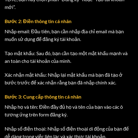
mới”.
Bước 2: Điền thông tin cá nhân
Nhập email:
Đầu tiên, bạn cần nhập địa chỉ email mà bạn
muốn sử dụng để đăng ký tài khoản.
Tạo mật khẩu:
Sau đó, bạn cần tạo một mật khẩu mạnh và
an toàn cho tài khoản của mình.
Xác nhận mật khẩu:
Nhập lại mật khẩu mà bạn đã tạo ở
bước trước để xác nhận rằng bạn đã nhập chính xác.
Bước 3: Cung cấp thông tin cá nhân
Nhập họ và tên:
Điền đầy đủ họ và tên của bạn vào các ô
tương ứng trên form đăng ký.
Nhập số điện thoại:
Nhập số điện thoại di động của bạn để
dễ dàng trong việc liên lạc và xác thực tài khoản.