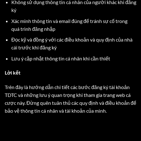
Không sử dụng thông tin cá nhân của người khác khi đăng
ký
Xác minh thông tin và email đúng để tránh sự cố trong
quá trình đăng nhập
Đọc kỹ và đồng ý với các điều khoản và quy định của nhà
cái trước khi đăng ký
Lưu ý cập nhật thông tin cá nhân khi cần thiết
Lời kết
Trên đây là hướng dẫn chi tiết các bước đăng ký tài khoản
TDTC và những lưu ý quan trọng khi tham gia trang web cá
cược này. Đừng quên tuân thủ các quy định và điều khoản để
bảo vệ thông tin cá nhân và tài khoản của mình.