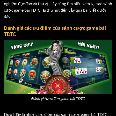
nghiệm độc đáo và thú vị. Hãy cùng tìm hiểu xem tại sao sảnh
cược game bài TDTC lại thu hút đến vậy qua bài viết dưới
đây.
Đánh giá các ưu điểm của sảnh cược game bài
TDTC
Đánh giá ưu điểm game bài TDTC
Dưới đây là những ưu điểm của sảnh cược game bài TDTC: