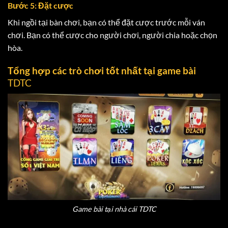
Bước 5: Đặt cược
Khi ngồi tại bàn chơi, bạn có thể đặt cược trước mỗi ván
chơi. Bạn có thể cược cho người chơi, người chia hoặc chọn
hòa.
Tổng hợp các trò chơi tốt nhất tại game bài
TDTC
Game bài tại nhà cái TDTC