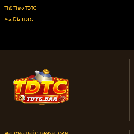
Thể Thao TDTC
Xóc Đĩa TDTC
PHƯƠNG THỨC THANH TOÁN