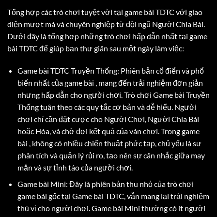
Tổng hợp các trò chơi tuyệt vời tại game bài
TDTC
với giao
diện mượt mà và chuyên nghiệp từ đội ngũ Người Chia Bài.
Dưới đây là tổng hợp những trò chơi hấp dẫn nhất tại game
bài
TDTC
để giúp bạn thư giãn sau một ngày làm việc:
Game bài
TDTC
Truyền Thống: Phiên bản cổ điển và phổ
biến nhất của game bài , mang đến trải nghiệm đơn giản
nhưng hấp dẫn cho người chơi. Trò chơi Game bài Truyền
Thống tuân theo các quy tắc cơ bản và dễ hiểu. Người
chơi chỉ cần đặt cược cho Người Chơi, Người Chia Bài
hoặc Hòa, và chờ đợi kết quả của ván chơi. Trong game
bài , không có nhiều chiến thuật phức tạp, chủ yếu là sự
phân tích và quản lý rủi ro, tạo nên sự cân nhắc giữa may
mắn và sự tỉnh táo của người chơi.
Game bài Mini: Đây là phiên bản thu nhỏ của trò chơi
game bài gốc tại Game bài
TDTC
, vẫn mang lại trải nghiệm
thú vị cho người chơi. Game bài Mini thường có ít người