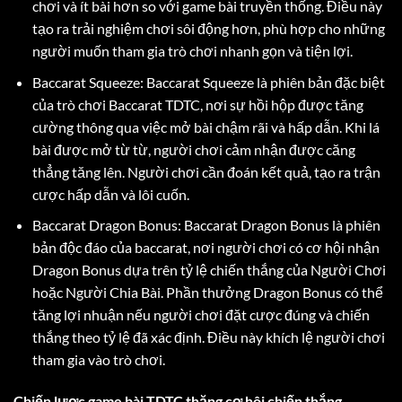
chơi và ít bài hơn so với game bài truyền thống. Điều này
tạo ra trải nghiệm chơi sôi động hơn, phù hợp cho những
người muốn tham gia trò chơi nhanh gọn và tiện lợi.
Baccarat Squeeze: Baccarat Squeeze là phiên bản đặc biệt
của trò chơi Baccarat
TDTC
, nơi sự hồi hộp được tăng
cường thông qua việc mở bài chậm rãi và hấp dẫn. Khi lá
bài được mở từ từ, người chơi cảm nhận được căng
thẳng tăng lên. Người chơi cần đoán kết quả, tạo ra trận
cược hấp dẫn và lôi cuốn.
Baccarat Dragon Bonus: Baccarat Dragon Bonus là phiên
bản độc đáo của baccarat, nơi người chơi có cơ hội nhận
Dragon Bonus dựa trên tỷ lệ chiến thắng của Người Chơi
hoặc Người Chia Bài. Phần thưởng Dragon Bonus có thể
tăng lợi nhuận nếu người chơi đặt cược đúng và chiến
thắng theo tỷ lệ đã xác định. Điều này khích lệ người chơi
tham gia vào trò chơi.
Chiến lược game bài TDTC thăng cơ hôi chiến thắng