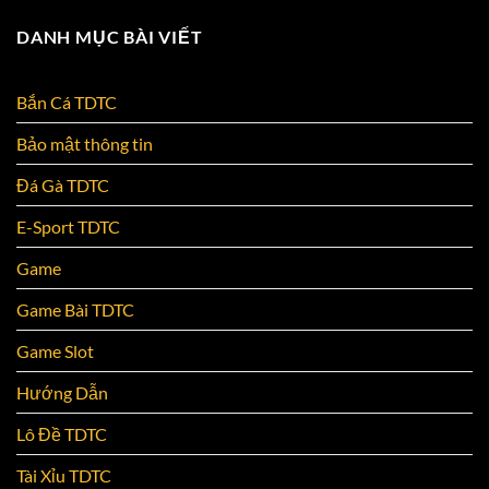
DANH MỤC BÀI VIẾT
Bắn Cá TDTC
Bảo mật thông tin
Đá Gà TDTC
E-Sport TDTC
Game
Game Bài TDTC
Game Slot
Hướng Dẫn
Lô Đề TDTC
Tài Xỉu TDTC