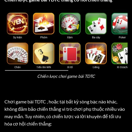
Chiến lược chơi game bài TDTC
Chơi game bài TDTC , hoặc tại bất kỳ sòng bạc nào khác,
không đảm bảo chiến thắng vì trò chơi phụ thuộc nhiều vào
may mắn. Tuy nhiên, có chiến lược và lời khuyên để tối ưu
hóa cơ hội chiến thắng: