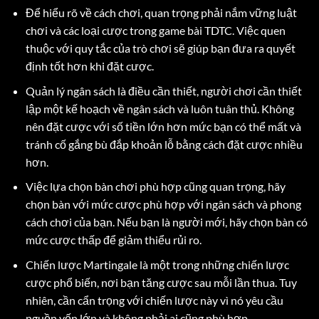
Để hiểu rõ về cách chơi, quan trọng phải nắm vững luật
chơi và các loại cược trong game bài
TDTC
. Việc quen
thuộc với quy tắc của trò chơi sẽ giúp bạn đưa ra quyết
định tốt hơn khi đặt cược.
Quản lý ngân sách là điều cần thiết, người chơi cần thiết
lập một kế hoạch về ngân sách và luôn tuân thủ. Không
nên đặt cược với số tiền lớn hơn mức bạn có thể mất và
tránh cố gắng bù đắp khoản lỗ bằng cách đặt cược nhiều
hơn.
Việc lựa chọn bàn chơi phù hợp cũng quan trọng, hãy
chọn bàn với mức cược phù hợp với ngân sách và phong
cách chơi của bạn. Nếu bạn là người mới, hãy chọn bàn có
mức cược thấp để giảm thiểu rủi ro.
Chiến lược Martingale là một trong những chiến lược
cược phổ biến, nơi bạn tăng cược sau mỗi lần thua. Tuy
nhiên, cần cẩn trọng với chiến lược này vì nó yêu cầu
nguồn vốn lớn và không phải ai cũng phù hợp.