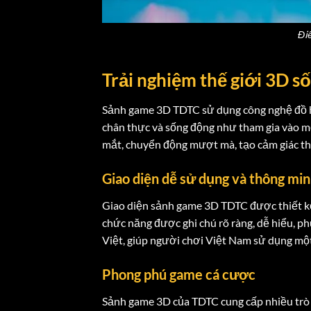
Đi
Trải nghiệm thế giới 3D s
Sảnh game 3D
TDTC
sử dụng công nghệ đồ h
chân thực và sống động như tham gia vào một
mắt, chuyển động mượt mà, tạo cảm giác thú
Giao diện dễ sử dụng và thông mi
Giao diện sảnh game 3D
TDTC
được thiết k
chức năng được ghi chú rõ ràng, dễ hiểu, p
Việt, giúp người chơi Việt Nam sử dụng một
Phong phú game cá cược
Sảnh game 3D của
TDTC
cung cấp nhiều trò