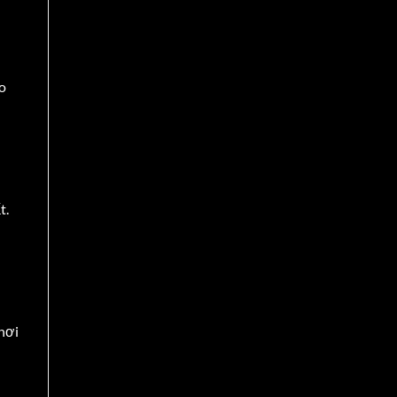
o
t.
hơi