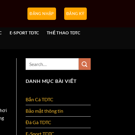
ĐĂNG NHẬP
ĐĂNG KÝ
C
E-SPORT TDTC
THỂ THAO TDTC
DANH MỤC BÀI VIẾT
Bắn Cá TDTC
chơi
Bảo mật thông tin
ng
Đá Gà TDTC
E-Sport TDTC