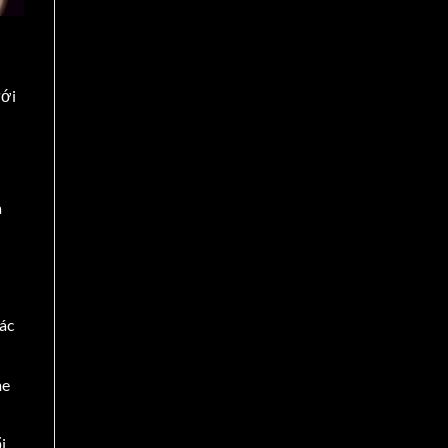
ưới
à
ác
me
i