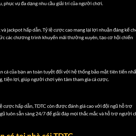
 phục vụ đa dạng nhu cầu giải trí của người chơi.
à jackpot hấp dẫn. Tỷ lệ cược cao mang lại lợi nhuận đáng kể ch
hức các chương trình khuyến mãi thường xuyên, tạo cơ hội chiến
n cá của bạn an toàn tuyệt đối với hệ thống bảo mật tiên tiến nhấ
, tiện lợi, giúp người chơi yên tâm tham gia cá cược.
 lệ cược hấp dẫn,
TDTC
còn được đánh giá cao với đội ngũ hỗ trợ
gũ luôn sẵn sàng 24/7 để giải đáp mọi thắc mắc và hỗ trợ người c
 có tại nhà cái TDTC