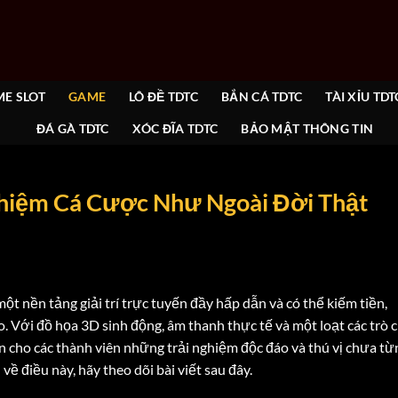
E SLOT
GAME
LÔ ĐỀ TDTC
BẮN CÁ TDTC
TÀI XỈU TDT
ĐÁ GÀ TDTC
XÓC ĐĨA TDTC
BẢO MẬT THÔNG TIN
hiệm Cá Cược Như Ngoài Đời Thật
ột nền tảng giải trí trực tuyến đầy hấp dẫn và có thể kiếm tiền,
. Với đồ họa 3D sinh động, âm thanh thực tế và một loạt các trò 
 cho các thành viên những trải nghiệm độc đáo và thú vị chưa từ
về điều này, hãy theo dõi bài viết sau đây.