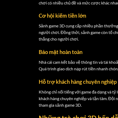
chơi có nhiều chủ đề và mức cược khác nhau,
Cơ hội kiếm tiền lớn
Sảnh game 3D cung cấp nhiều phần thưởng v
người chơi. Đồng thời, sảnh game còn tổ c
thắng cho người chơi.
Bảo mật hoàn toàn
Nhà cái cam kết bảo vệ thông tin và tài khoả
Quá trình giao dịch nạp rút tiền nhanh chóng
Hỗ trợ khách hàng chuyên nghiệp
Không chỉ nổi tiếng với game đa dạng và tỷ
khách hàng chuyên nghiệp và tận tâm. Đội n
tham gia sảnh game 3D.
Những trò chơi 3D hấp dẫn