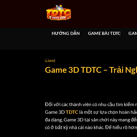
Chuyển
đến
nội
dung
HƯỚNG DẪN
GAME BÀI TDTC
GAM
GAME
Game 3D TDTC – Trải Ng
Đối với các thành viên có nhu cầu tìm kiếm m
Game 3D
TDTC
là một sự lựa chọn hoàn hảo
đa dạng, Game 3D tại sân chơi này mang đến
có ở bất kỳ nhà cái nào khác. Để hiểu rõ hơn 