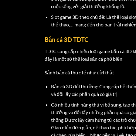
cuộc sống với giải thưởng khổng lồ.
Slot game 3D theo chủ đề: Là thể loại sl
thể thao,… mang đến cho bạn trải nghiệm 
Bắn cá 3D TDTC
TDTC
cung cấp nhiều loại game bắn cá 3D k
đây là một số thể loại săn cá phổ biến:
Sảnh bắn cá thực tế như đời thật
Bắn cá 3D đổi thưởng: Cung cấp hệ thốn
và đổi lấy các phần quà có giá trị
Có nhiều tính năng thú vị bổ sung, tạo
thưởng và đổi lấy những phần quà có giá
thống:Được lấy cảm hứng từ các trò chơi
Giao diện đơn giản, dễ thao tác, phù hợ
cá chép, rùa biển,…Nhạc nền vui vẻ, tạo c