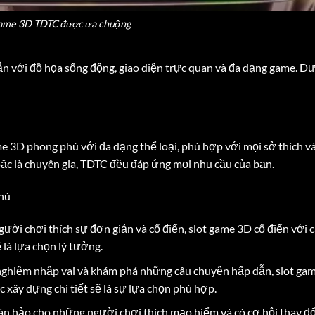
me 3D TDTC được ưa chuộng
n với đồ họa sống động, giao diện trực quan và đa dạng game. D
e 3D phong phú với đa dạng thể loại, phù hợp với mọi sở thích v
ặc là chuyên gia,
TDTC
đều đáp ứng mọi nhu cầu của bạn.
phú
ời chơi thích sự đơn giản và cổ điển, slot game 3D cổ điển với c
 là lựa chọn lý tưởng.
nghiệm nhập vai và khám phá những câu chuyện hấp dẫn, slot ga
 xây dựng chi tiết sẽ là sự lựa chọn phù hợp.
àn hảo cho những người chơi thích mạo hiểm và có cơ hội thay đổ