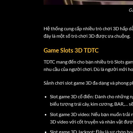
Ga
Hệ thống cung cấp nhiều trò chơi 3D hấp dẫ
đây là một số trò chơi 3D được ưa chuộng.
Game Slots 3D TDTC
TDTC
mang đến cho bạn nhiều trò Slots gam
nhu cầu của người chơi. Dù là người mới ho
Sảnh chơi slot game 3D đa dạng và phong 
Slot game 3D cổ điển: Dành cho những ngư
biểu tượng trái cây, kim cương, BAR,… sẽ
Slot game 3D video: Nếu bạn muốn trải 
3D video với cốt truyện và nhân vật được
Slot game 3D Jackpot: Đây là sự chọn ho