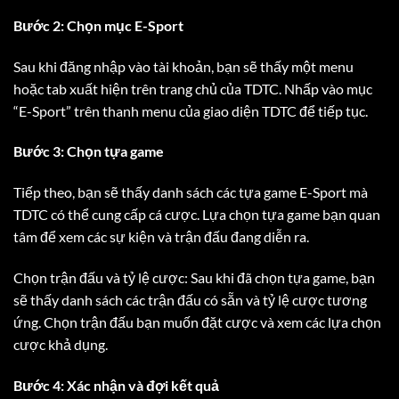
Bước 2: Chọn mục E-Sport
Sau khi đăng nhập vào tài khoản, bạn sẽ thấy một menu
hoặc tab xuất hiện trên trang chủ của
TDTC
. Nhấp vào mục
“E-Sport” trên thanh menu của giao diện TDTC để tiếp tục.
Bước 3: Chọn tựa game
Tiếp theo, bạn sẽ thấy danh sách các tựa game E-Sport mà
TDTC
có thể cung cấp cá cược. Lựa chọn tựa game bạn quan
tâm để xem các sự kiện và trận đấu đang diễn ra.
Chọn trận đấu và tỷ lệ cược: Sau khi đã chọn tựa game, bạn
sẽ thấy danh sách các trận đấu có sẵn và tỷ lệ cược tương
ứng. Chọn trận đấu bạn muốn đặt cược và xem các lựa chọn
cược khả dụng.
Bước 4: Xác nhận và đợi kết quả