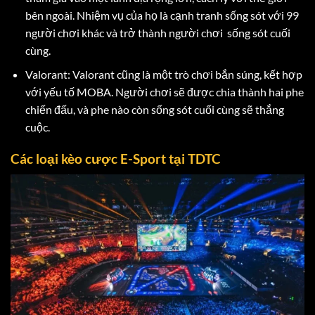
bên ngoài. Nhiệm vụ của họ là cạnh tranh sống sót với 99
người chơi khác và trở thành người chơi sống sót cuối
cùng.
Valorant: Valorant cũng là một trò chơi bắn súng, kết hợp
với yếu tố MOBA. Người chơi sẽ được chia thành hai phe
chiến đấu, và phe nào còn sống sót cuối cùng sẽ thắng
cuộc.
Các loại kèo cược E-Sport tại TDTC