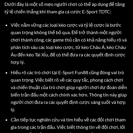
Dưới đây là một số mẹo người chơi có thể áp dụng để tăng
tỷ lệ chiến thắng khi tham gia cá cược E-Sport TDTC:
Việc nắm vững các loại kèo cược và tỷ lệ cược là bước
quan trọng không thể bỏ qua. Để trở thành một người
chơi thành công, các game thủ cần có khả năng hiểu rõ và
phân tích sâu các loại kèo cược, từ kèo Châu Á, kèo Châu
Âu đến kèo Tài Xỉu, để có thể đưa ra các quyết định cược
hợp lý.
Hiểu rõ các trò chơi tại E-Sport Fun88 cũng đóng vai trò
quan trọng. Việc biết rõ về các quy tắc, phong cách chơi
và chiến thuật của trò chơi giúp người chơi dự đoán diễn
biến trận đấu một cách chính xác hơn. Thông tin này giúp
người chơi đưa ra các quyết định cược sáng suốt và hợp
lý.
Cần tiếp tục nghiên cứu và tìm hiểu về các đội chơi tham
gia trong các trận đấu. Việc biết thông tin về đội chơi, lối