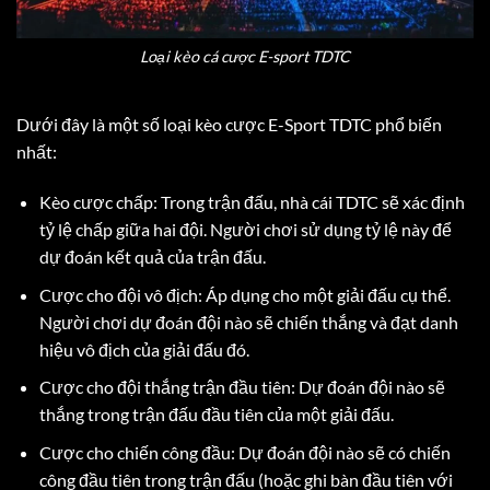
Loại kèo cá cược E-sport TDTC
Dưới đây là một số loại kèo cược E-Sport
TDTC
phổ biến
nhất:
Kèo cược chấp: Trong trận đấu, nhà cái TDTC sẽ xác định
tỷ lệ chấp giữa hai đội. Người chơi sử dụng tỷ lệ này để
dự đoán kết quả của trận đấu.
Cược cho đội vô địch: Áp dụng cho một giải đấu cụ thể.
Người chơi dự đoán đội nào sẽ chiến thắng và đạt danh
hiệu vô địch của giải đấu đó.
Cược cho đội thắng trận đầu tiên: Dự đoán đội nào sẽ
thắng trong trận đấu đầu tiên của một giải đấu.
Cược cho chiến công đầu: Dự đoán đội nào sẽ có chiến
công đầu tiên trong trận đấu (hoặc ghi bàn đầu tiên với