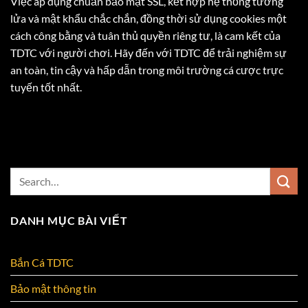
Việc áp dụng chuẩn bảo mật SSL, kết hợp hệ thống tường
lửa và mật khẩu chắc chắn, đồng thời sử dụng cookies một
cách công bằng và tuân thủ quyền riêng tư, là cam kết của
TDTC với người chơi. Hãy đến với TDTC để trải nghiệm sự
an toàn, tin cậy và hấp dẫn trong môi trường cá cược trực
tuyến tốt nhất.
DANH MỤC BÀI VIẾT
Bắn Cá TDTC
Bảo mật thông tin