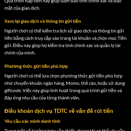
Quá trình nạp tiền này giúp đảm bảo tính chính xác và bảo
mật của giao dịch.
Xem lại giao dịch và thông tin gửi tiền
Người chơi có thể kiểm tra lịch sử giao dịch và thông tin gửi
tiền bằng cách truy cập vào trang tài khoản và chọn mục Tiền
gửi. Điều này giúp họ kiểm tra tính chính xác và quản lý tài
chính của mình.
Phương thức gửi tiền phù hợp
Người chơi có thể lựa chọn phương thức gửi tiền phù hợp
như chuyển khoản ngân hàng, Momo, thẻ cào, hoặc sử dụng
giftcode. Việc này giúp linh hoạt trong quá trình gửi tiền và
đáp ứng nhu cầu của từng thành viên.
Điều khoản dịch vụ TDTC về vấn đề rút tiền
Yêu cầu xác minh danh tính
Trong một số trường hợp cần thiết, chúng tôi có thể yêu cầu