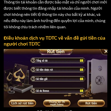
Thông tin tài khoản cần được bảo mật và chỉ người chơi mới
được biết thông tin đăng nhập tài khoản của mình. Người
chơi không nên tiết lộ thông tin này cho bất kỳ ai khác, và
nếu điều này làm ảnh hưởng đến quyền lợi của mình, chúng
tôi không chịu trách nhiệm liên quan.
Điều khoản dịch vụ TDTC về vấn đề gửi tiền của
người chơi TDTC