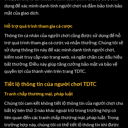
dụng để xác minh danh tính người chơi và đảm bảo tính bảo
mật của giao dịch.
Hỗ trợ quá trình tham gia cá cược
Thông tin cá nhân của người chơi cũng được sử dụng để hỗ
trợ quá trình tham gia cá cược và nhận thưởng. Chúng tôi sẽ
sử dụng thông tin này để xác minh danh tính người chơi,
kiểm soát truy cập vào trang web, và ngăn chặn các dấu hiệu
bất thường. Điều này giúp tăng cường bảo mật và bảo vệ
quyền lợi của thành viên trên trang TDTC.
Tiết lộ thông tin của người chơi TDTC
Tranh chấp thương mại, pháp luật
Chúng tôi cam kết không tiết lộ thông tin của người chơi cho
bất kỳ bên thứ 3 nào khác ngoại trừ trong trường hợp có
liên quan đến các tranh chấp thương mại, pháp luật. Trong
trường hợp này, chúng tôi có thể tiết lộ thông tin khi được