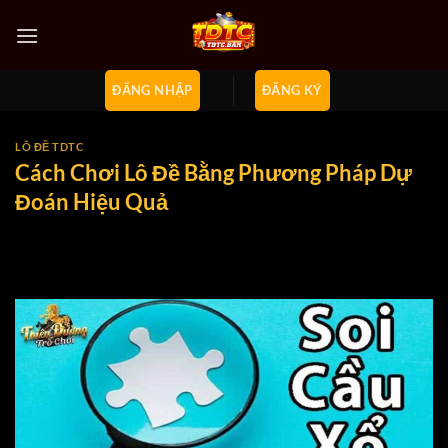
Chuyển
đến
nội
dung
ĐĂNG NHẬP
ĐĂNG KÝ
LÔ ĐỀ TDTC
Cách Chơi Lô Đề Bằng Phương Pháp Dự
Đoán Hiệu Quả