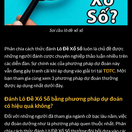
Soi cầu lô đề xổ số
Phân chia cách thức đánh
Lô Đề Xổ Số
luôn là chủ đề được
những người đánh cược chuyên nghiệp thảo luận nhiều trên
các diễn đàn. Sự chính xác của phương pháp dự đoán này
vẫn đang gây tranh cãi khi áp dụng vào giải trí tại
TDTC
. Mời
bạn tham gia cùng xem 3 phương pháp dự đoán thường
được áp dụng nhất dưới đây.
Đánh Lô Đề Xổ Số bằng phương pháp dự đoán
có hiệu quả không?
Đối với những người đã tham gia ngành cờ bạc lâu năm, việc
dự đoán dường như là phương pháp quen thuộc nhất. Phân
chia cách thức đánh Lô Đề Xổ Số thường đòi hỏi dựa vào các