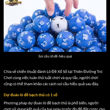
Soi cầu lô đề hiệu quả
Chia sẻ chiến thuật đánh Lô Đề Xổ Số tại Thiên Đường Trò
Chơi cùng việc tuân thủ luật chơi và quy tắc, người chơi
cũng có thể tham khảo các cách soi cầu hiệu quả sau đây.
Dự đoán lô đề bạch thủ có 1 số
Phương pháp dự đoán lô đề bạch thủ là phổ biến, người
chơi sử dụng kết quả của hai ngày trước đó để đặt cược cho