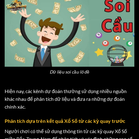
Dữ liệu soi cầu lô đề
Hiện nay, các kênh dự đoán thường sử dụng nhiều nguồn
khác nhau để phân tích dữ liệu và đưa ra những dự đoán
chính xác.
Phân tích dựa trên kết quả Xổ Số từ các kỳ quay trước
Người chơi có thể sử dụng thông tin từ các kỳ quay Xổ Số
miền Bắc, Trung, Nam để phân tích và xác định những con số