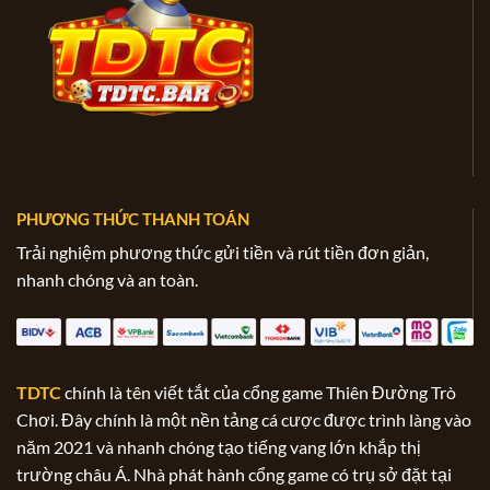
PHƯƠNG THỨC THANH TOÁN
Trải nghiệm phương thức gửi tiền và rút tiền đơn giản,
nhanh chóng và an toàn.
TDTC
chính là tên viết tắt của cổng game Thiên Đường Trò
Chơi. Đây chính là một nền tảng cá cược được trình làng vào
năm 2021 và nhanh chóng tạo tiếng vang lớn khắp thị
trường châu Á. Nhà phát hành cổng game có trụ sở đặt tại