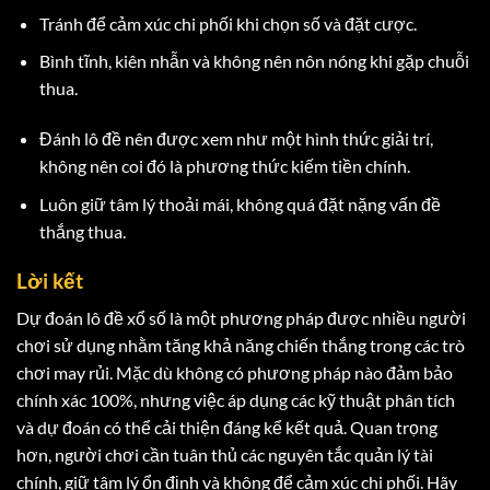
Tránh để cảm xúc chi phối khi chọn số và đặt cược.
Bình tĩnh, kiên nhẫn và không nên nôn nóng khi gặp chuỗi
thua.
Đánh lô đề nên được xem như một hình thức giải trí,
không nên coi đó là phương thức kiếm tiền chính.
Luôn giữ tâm lý thoải mái, không quá đặt nặng vấn đề
thắng thua.
Lời kết
Dự đoán lô đề xổ số là một phương pháp được nhiều người
chơi sử dụng nhằm tăng khả năng chiến thắng trong các trò
chơi may rủi. Mặc dù không có phương pháp nào đảm bảo
chính xác 100%, nhưng việc áp dụng các kỹ thuật phân tích
và dự đoán có thể cải thiện đáng kể kết quả. Quan trọng
hơn, người chơi cần tuân thủ các nguyên tắc quản lý tài
chính, giữ tâm lý ổn định và không để cảm xúc chi phối. Hãy