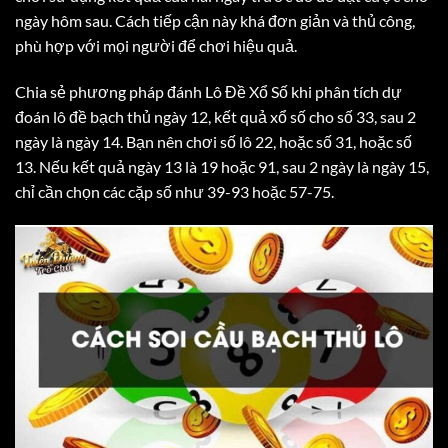
ngày hôm sau. Cách tiếp cận này khá đơn giản và thủ công,
phù hợp với mọi người để chơi hiệu quả.
Chia sẻ phương pháp đánh Lô Đề Xổ Số khi phân tích dự
đoán lô đề bạch thủ ngày 12, kết quả xổ số cho số 33, sau 2
ngày là ngày 14. Bạn nên chơi số lô 22, hoặc số 31, hoặc số
13. Nếu kết quả ngày 13 là 19 hoặc 91, sau 2 ngày là ngày 15,
chỉ cần chọn các cặp số như 39-93 hoặc 57-75.