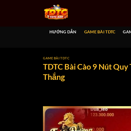
Chuyển
đến
nội
dung
HƯỚNG DẪN
GAME BÀI TDTC
GAM
GAME BÀI TDTC
TDTC Bài Cào 9 Nút Quy 
Thắng