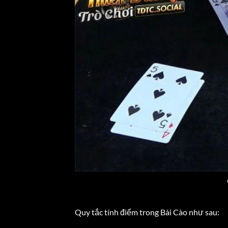
Quy tắc tính điểm trong Bài Cào như sau: