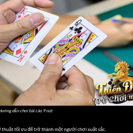
Hướng dẫn chơi bài cào 9 nút
thuật tối ưu để trở thành một người chơi xuất sắc.