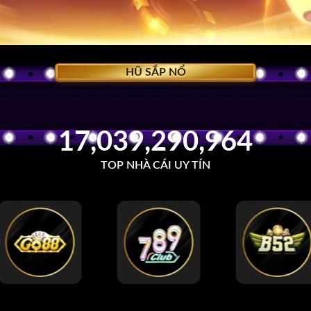
HŨ SẮP NỔ
17,039,290,964
TOP NHÀ CÁI UY TÍN