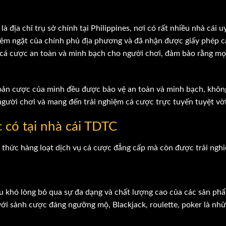
địa chỉ trụ sở chính tại Philippines, nơi có rất nhiều nhà cái u
êm ngặt của chính phủ địa phương và đã nhận được giấy phép cấ
cá cược an toàn và minh bạch cho người chơi, đảm bảo rằng mọi
ản cược của mình đều được bảo vệ an toàn và minh bạch, không 
người chơi và mang đến trải nghiệm cá cược trực tuyến tuyệt vờ
có tại nhà cái TDTC
thức hàng loạt dịch vụ cá cược đẳng cấp mà còn được trải nghi
ều khó lòng bỏ qua sự đa dạng và chất lượng cao của các sản p
với sảnh cược đáng ngưỡng mộ, Blackjack, roulette, poker là nhữ