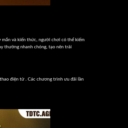
y mắn và kiến thức, người chơi có thể kiếm
ay thưởng nhanh chóng, tạo nên trải
hao điện tử . Các chương trình ưu đãi lần