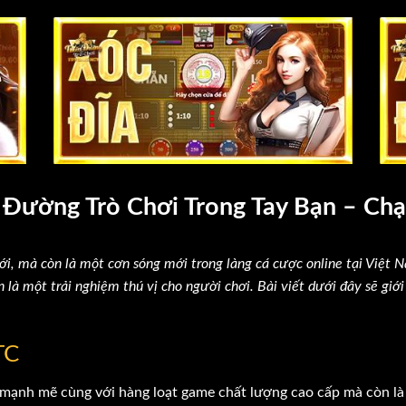
 Đường Trò Chơi Trong Tay Bạn – Ch
i, mà còn là một cơn sóng mới trong làng cá cược online tại Việt 
n là một trải nghiệm thú vị cho người chơi. Bài viết dưới đây sẽ giớ
DTC
n mạnh mẽ cùng với hàng loạt game chất lượng cao cấp mà còn là